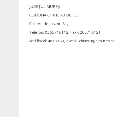
JUDEŢUL MUREŞ
COMUNA CHIHERU DE JOS
Chiheru de Jos, nr. 81,
Telefon: 0265716112; Fax:0265716121
cod fiscal: 4619183, e-mail. chiheru@cjmures.ro