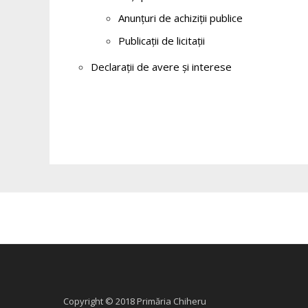
Anunțuri de achiziții publice
Publicații de licitații
Declarații de avere și interese
Copyright © 2018 Primăria Chiheru