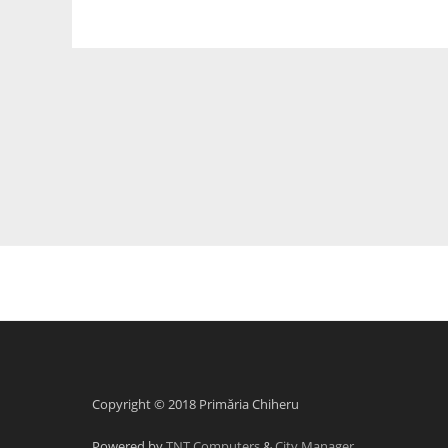
Copyright © 2018 Primăria Chiheru
Powered by
TNT Computers
&
City Manager